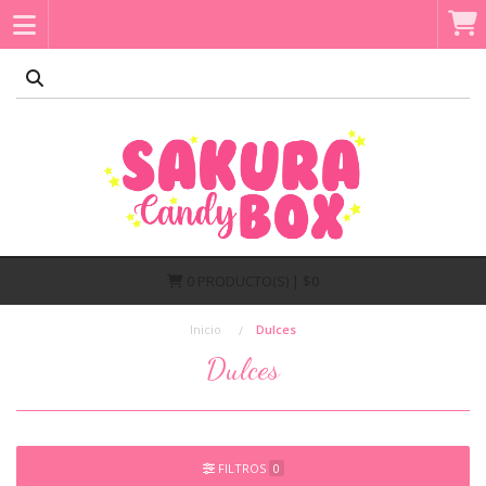
0
PRODUCTO(S) | $0
Inicio
Dulces
Dulces
FILTROS
0