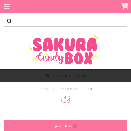
0
PRODUCTO(S) | $0
Inicio
Bebestibles
+18
+18
FILTROS
0